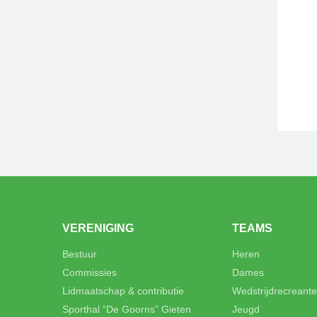
VERENIGING
TEAMS
Bestuur
Heren
Commissies
Dames
Lidmaatschap & contributie
Wedstrijdrecreant
Sporthal “De Goorns” Gieten
Jeugd