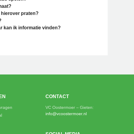
maat?
 hierover praten?
?
r kan ik informatie vinden?
EN
CONTACT
 vragen
VC Oostermoer – Gieten:
info@vcoostermoer.nl
al