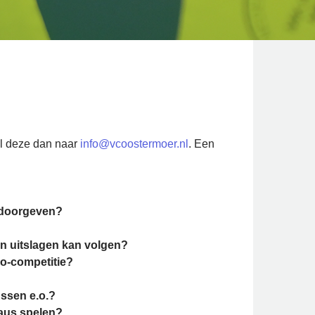
il deze dan naar
info@vcoostermoer.nl
. Een
s doorgeven?
en uitslagen kan volgen?
bo-competitie?
Assen e.o.?
eaus spelen?