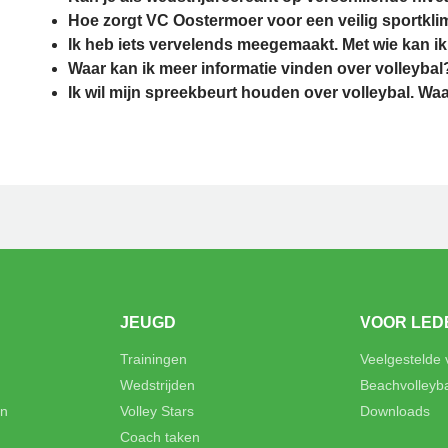
Hoe zorgt VC Oostermoer voor een veilig sportkli
Ik heb iets vervelends meegemaakt. Met wie kan ik
Waar kan ik meer informatie vinden over volleybal
Ik wil mijn spreekbeurt houden over volleybal. Waa
JEUGD
VOOR LED
Trainingen
Veelgestelde
Wedstrijden
Beachvolleyb
en
Volley Stars
Downloads
Coach taken