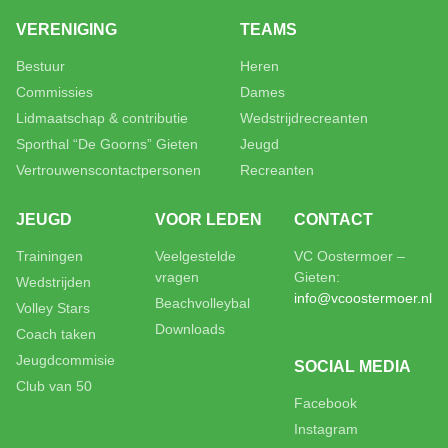
VERENIGING
TEAMS
Bestuur
Heren
Commissies
Dames
Lidmaatschap & contributie
Wedstrijdrecreanten
Sporthal “De Goorns” Gieten
Jeugd
Vertrouwenscontactpersonen
Recreanten
JEUGD
VOOR LEDEN
CONTACT
Trainingen
Veelgestelde
VC Oostermoer –
vragen
Gieten:
Wedstrijden
info@vcoostermoer.nl
Beachvolleybal
Volley Stars
Downloads
Coach taken
Jeugdcommisie
SOCIAL MEDIA
Club van 50
Facebook
Instagram