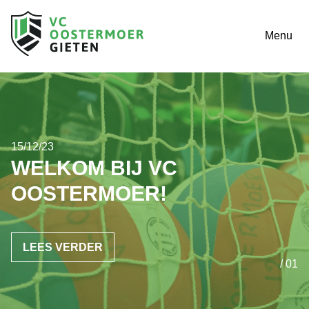
Menu
15/12/23
WELKOM BIJ VC
OOSTERMOER!
LEES VERDER
/ 01