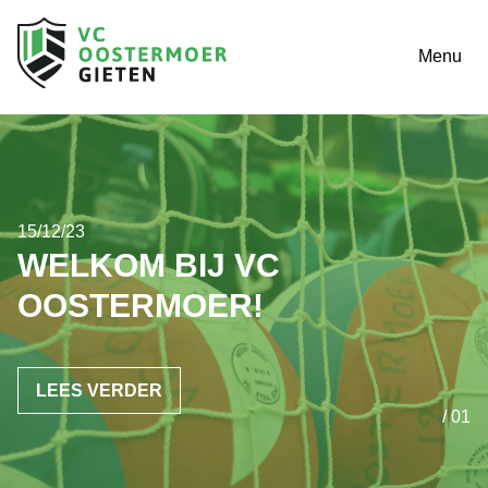
Menu
15/12/23
WELKOM BIJ VC
OOSTERMOER!
LEES VERDER
/ 01