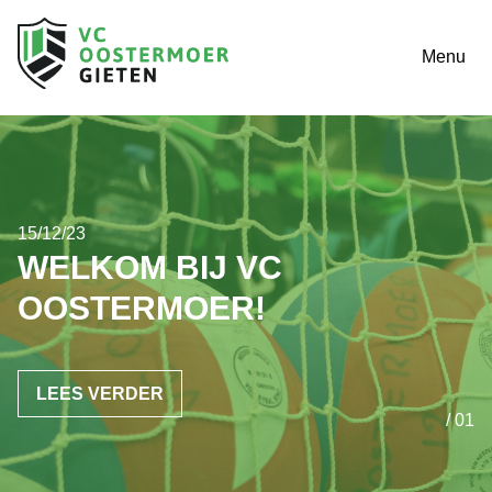
Menu
15/12/23
WELKOM BIJ VC
OOSTERMOER!
LEES VERDER
/ 01