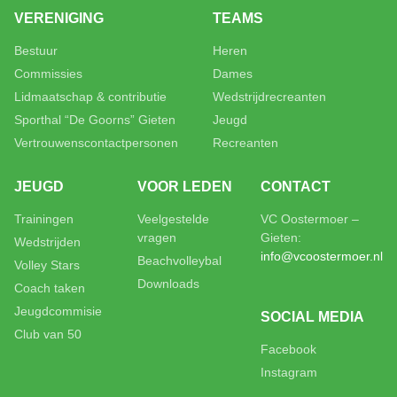
VERENIGING
TEAMS
Bestuur
Heren
Commissies
Dames
Lidmaatschap & contributie
Wedstrijdrecreanten
Sporthal “De Goorns” Gieten
Jeugd
Vertrouwenscontactpersonen
Recreanten
JEUGD
VOOR LEDEN
CONTACT
Trainingen
Veelgestelde
VC Oostermoer –
vragen
Gieten:
Wedstrijden
info@vcoostermoer.nl
Beachvolleybal
Volley Stars
Downloads
Coach taken
Jeugdcommisie
SOCIAL MEDIA
Club van 50
Facebook
Instagram