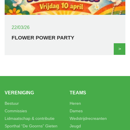
22/03/26
FLOWER POWER PARTY
>
VERENIGING
TEAMS
Bestuur
Heren
Commissies
Dames
Lidmaatschap & contributie
Wedstrijdrecreanten
Sporthal “De Goorns” Gieten
Jeugd