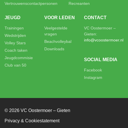
Vertrouwenscontactpersonen
Recreanten
JEUGD
VOOR LEDEN
CONTACT
Trainingen
Veelgestelde
VC Oostermoer –
vragen
Gieten:
Wedstrijden
info@vcoostermoer.nl
Beachvolleybal
Volley Stars
Downloads
Coach taken
Jeugdcommisie
SOCIAL MEDIA
Club van 50
Facebook
Instagram
© 2026 VC Oostermoer – Gieten
Privacy & Cookiestatement