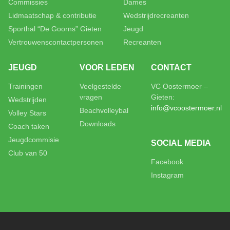
Commissies
Dames
Lidmaatschap & contributie
Wedstrijdrecreanten
Sporthal “De Goorns” Gieten
Jeugd
Vertrouwenscontactpersonen
Recreanten
JEUGD
VOOR LEDEN
CONTACT
Trainingen
Veelgestelde
VC Oostermoer –
vragen
Gieten:
Wedstrijden
info@vcoostermoer.nl
Beachvolleybal
Volley Stars
Downloads
Coach taken
Jeugdcommisie
SOCIAL MEDIA
Club van 50
Facebook
Instagram