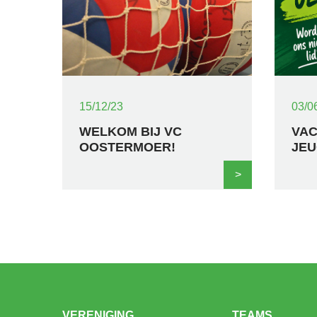
15/12/23
03/0
WELKOM BIJ VC
VA
OOSTERMOER!
JEU
>
VERENIGING
TEAMS