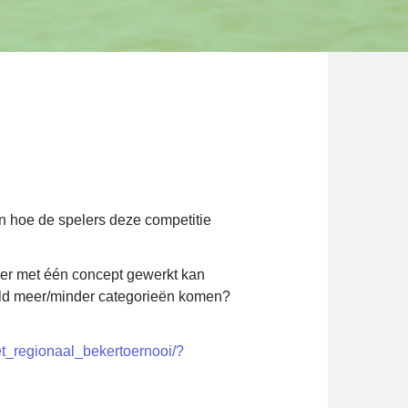
n hoe de spelers deze competitie
eer met één concept gewerkt kan
eld meer/minder categorieën komen?
et_regionaal_bekertoernooi/?