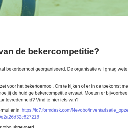
j van de bekercompetitie?
aal bekertoernooi georganiseerd. De organisatie wil graag wete
pzet voor het bekertoernooi. Om te kijken of er in de toekomst m
oe jij de huidige bekercompetitie ervaart. Moeten er bijvoorbe
r tevredenheid? Vind je hier iets van?
rmulier in:
https://fd7.formdesk.com/Nevobo/inventarisatie_opz
c9e2a26d32c827218
evobo uitgevoerd.