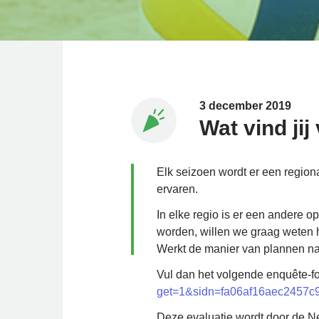
3 december 2019
Wat vind ji
Elk seizoen wordt er een region
ervaren.
In elke regio is er een andere o
worden, willen we graag weten h
Werkt de manier van plannen naa
Vul dan het volgende enquête-fo
get=1&sidn=fa06af16aec2457
Deze evaluatie wordt door de N