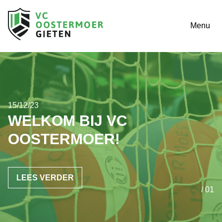
Menu
15/12/23
WELKOM BIJ VC
OOSTERMOER!
LEES VERDER
/ 01