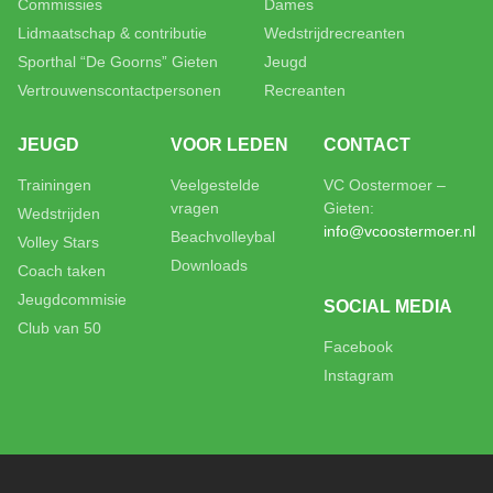
Commissies
Dames
Lidmaatschap & contributie
Wedstrijdrecreanten
Sporthal “De Goorns” Gieten
Jeugd
Vertrouwenscontactpersonen
Recreanten
JEUGD
VOOR LEDEN
CONTACT
Trainingen
Veelgestelde
VC Oostermoer –
vragen
Gieten:
Wedstrijden
info@vcoostermoer.nl
Beachvolleybal
Volley Stars
Downloads
Coach taken
Jeugdcommisie
SOCIAL MEDIA
Club van 50
Facebook
Instagram