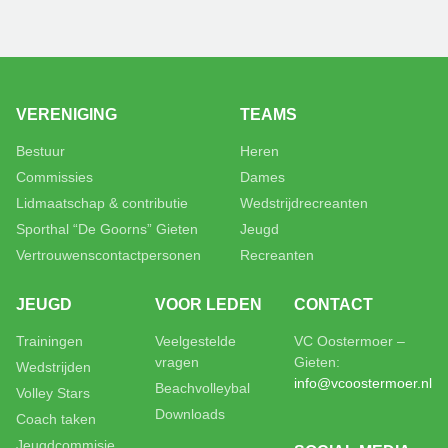
VERENIGING
TEAMS
Bestuur
Heren
Commissies
Dames
Lidmaatschap & contributie
Wedstrijdrecreanten
Sporthal “De Goorns” Gieten
Jeugd
Vertrouwenscontactpersonen
Recreanten
JEUGD
VOOR LEDEN
CONTACT
Trainingen
Veelgestelde
VC Oostermoer –
vragen
Gieten:
Wedstrijden
info@vcoostermoer.nl
Beachvolleybal
Volley Stars
Downloads
Coach taken
Jeugdcommisie