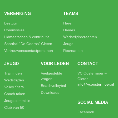
VERENIGING
TEAMS
Bestuur
Heren
Commissies
Dames
Lidmaatschap & contributie
Wedstrijdrecreanten
Sporthal “De Goorns” Gieten
Jeugd
Vertrouwenscontactpersonen
Recreanten
JEUGD
VOOR LEDEN
CONTACT
Trainingen
Veelgestelde
VC Oostermoer –
vragen
Gieten:
Wedstrijden
info@vcoostermoer.nl
Beachvolleybal
Volley Stars
Downloads
Coach taken
Jeugdcommisie
SOCIAL MEDIA
Club van 50
Facebook