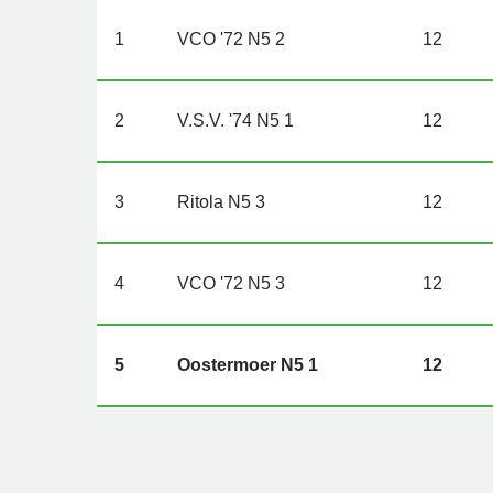
1
VCO '72 N5 2
12
2
V.S.V. '74 N5 1
12
3
Ritola N5 3
12
4
VCO '72 N5 3
12
5
Oostermoer N5 1
12