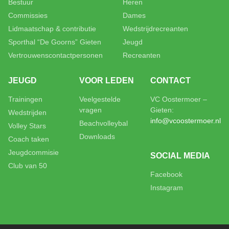
Bestuur
Heren
Commissies
Dames
Lidmaatschap & contributie
Wedstrijdrecreanten
Sporthal “De Goorns” Gieten
Jeugd
Vertrouwenscontactpersonen
Recreanten
JEUGD
VOOR LEDEN
CONTACT
Trainingen
Veelgestelde
VC Oostermoer –
vragen
Gieten:
Wedstrijden
info@vcoostermoer.nl
Beachvolleybal
Volley Stars
Downloads
Coach taken
Jeugdcommisie
SOCIAL MEDIA
Club van 50
Facebook
Instagram