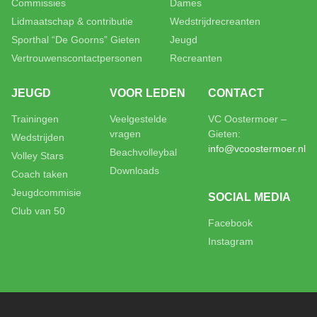
Commissies
Dames
Lidmaatschap & contributie
Wedstrijdrecreanten
Sporthal “De Goorns” Gieten
Jeugd
Vertrouwenscontactpersonen
Recreanten
JEUGD
VOOR LEDEN
CONTACT
Trainingen
Veelgestelde
VC Oostermoer –
vragen
Gieten:
Wedstrijden
info@vcoostermoer.nl
Beachvolleybal
Volley Stars
Downloads
Coach taken
Jeugdcommisie
SOCIAL MEDIA
Club van 50
Facebook
Instagram