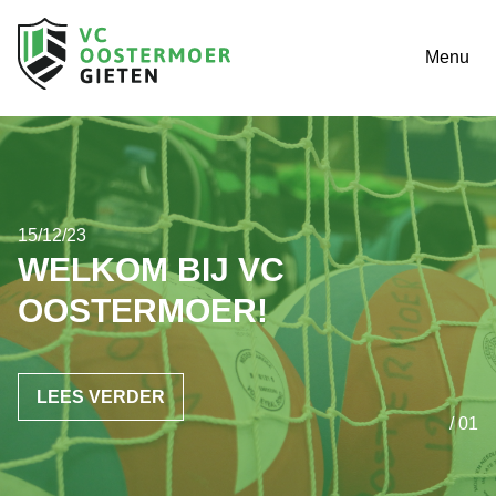
Menu
15/12/23
WELKOM BIJ VC
OOSTERMOER!
LEES VERDER
/ 01