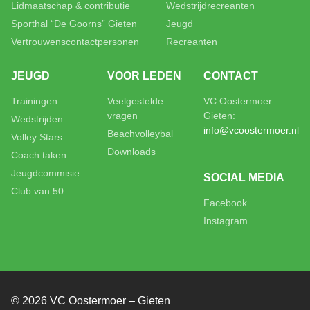
Lidmaatschap & contributie
Wedstrijdrecreanten
Sporthal “De Goorns” Gieten
Jeugd
Vertrouwenscontactpersonen
Recreanten
JEUGD
VOOR LEDEN
CONTACT
Trainingen
Veelgestelde
VC Oostermoer –
vragen
Gieten:
Wedstrijden
info@vcoostermoer.nl
Beachvolleybal
Volley Stars
Downloads
Coach taken
Jeugdcommisie
SOCIAL MEDIA
Club van 50
Facebook
Instagram
© 2026 VC Oostermoer – Gieten