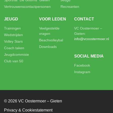
Vertrouwenscontactpersonen
Recreanten
JEUGD
VOOR LEDEN
CONTACT
Trainingen
Veelgestelde
VC Oostermoer –
vragen
Gieten:
Wedstrijden
info@vcoostermoer.nl
Beachvolleybal
Volley Stars
Downloads
Coach taken
Jeugdcommisie
SOCIAL MEDIA
Club van 50
Facebook
Instagram
© 2026 VC Oostermoer – Gieten
Privacy & Cookiestatement