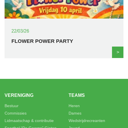
22/03/26
FLOWER POWER PARTY
>
VERENIGING
TEAMS
Bestuur
Heren
Commissies
Dames
Lidmaatschap & contributie
Wedstrijdrecreanten
Sporthal “De Goorns” Gieten
Jeugd