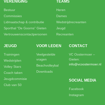
VERENIGING
TEAMS
Bestuur
Heren
Commissies
Dames
Lidmaatschap & contributie
Wedstrijdrecreanten
Sporthal “De Goorns” Gieten
Jeugd
Vertrouwenscontactpersonen
Recreanten
JEUGD
VOOR LEDEN
CONTACT
Trainingen
Veelgestelde
VC Oostermoer –
vragen
Gieten:
Wedstrijden
info@vcoostermoer.nl
Beachvolleybal
Volley Stars
Downloads
Coach taken
Jeugdcommisie
SOCIAL MEDIA
Club van 50
Facebook
Instagram