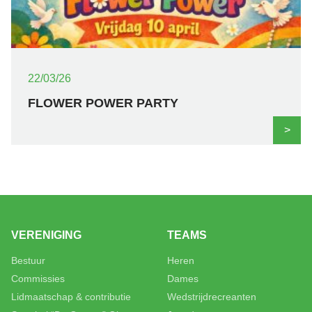
22/03/26
FLOWER POWER PARTY
>
VERENIGING
TEAMS
Bestuur
Heren
Commissies
Dames
Lidmaatschap & contributie
Wedstrijdrecreanten