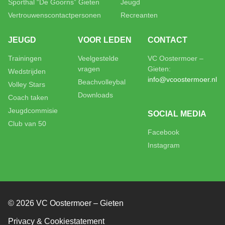
Sporthal “De Goorns” Gieten
Jeugd
Vertrouwenscontactpersonen
Recreanten
JEUGD
VOOR LEDEN
CONTACT
Trainingen
Veelgestelde
VC Oostermoer –
vragen
Gieten:
Wedstrijden
info@vcoostermoer.nl
Beachvolleybal
Volley Stars
Downloads
Coach taken
Jeugdcommisie
SOCIAL MEDIA
Club van 50
Facebook
Instagram
© 2026 VC Oostermoer – Gieten
Privacy & Cookiestatement