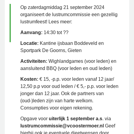
Op zaterdagmiddag 21 september 2024
organiseert de lustrumcommissie een gezellig
lustrumfeest! Lees meer:
Aanvang:
14:30 tot ??
Locatie:
Kantine ijsbaan Boddeveld en
Sportpark De Goorns, Gieten
Activiteiten:
Wighlandgames (voor leden) en
aansluitend BBQ (voor leden en oud leden)
Kosten:
€ 15, -p.p. voor leden vanaf 12 jaar/
12,50 p.p voor oud leden / € 5,- p.p. voor leden
jonger dan 12 jaar. Ook de partners van
(oud-)leden zijn van harte welkom.
Consumpties voor eigen rekening.
Opgave voor
uiterlijk 1 september a.s
. via
lustrumcommissie@vcoostermoer.nl
Geef
hierbij ook je eventuele dieetwensen door.