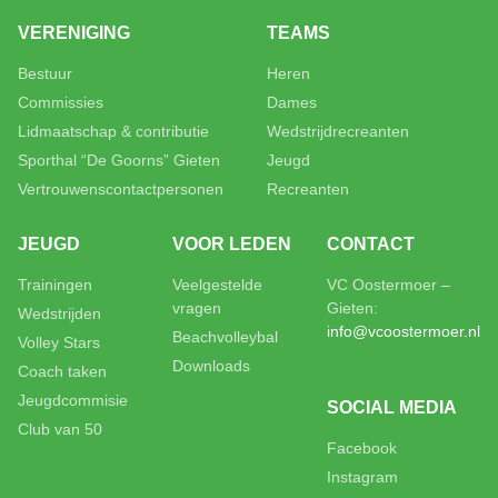
VERENIGING
TEAMS
Bestuur
Heren
Commissies
Dames
Lidmaatschap & contributie
Wedstrijdrecreanten
Sporthal “De Goorns” Gieten
Jeugd
Vertrouwenscontactpersonen
Recreanten
JEUGD
VOOR LEDEN
CONTACT
Trainingen
Veelgestelde
VC Oostermoer –
vragen
Gieten:
Wedstrijden
info@vcoostermoer.nl
Beachvolleybal
Volley Stars
Downloads
Coach taken
Jeugdcommisie
SOCIAL MEDIA
Club van 50
Facebook
Instagram