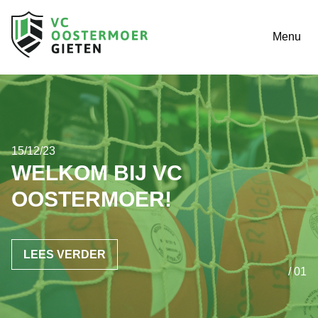
Menu
15/12/23
WELKOM BIJ VC
OOSTERMOER!
LEES VERDER
/ 01