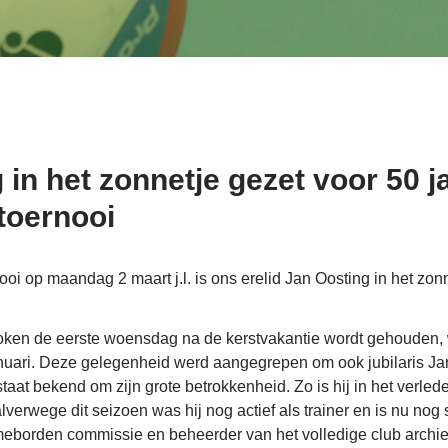
 in het zonnetje gezet voor 50 
ltoernooi
oi op maandag 2 maart j.l. is ons erelid Jan Oosting in het zon
roken de eerste woensdag na de kerstvakantie wordt gehouden, 
ari. Deze gelegenheid werd aangegrepen om ook jubilaris Jan 
taat bekend om zijn grote betrokkenheid. Zo is hij in het verleden
erwege dit seizoen was hij nog actief als trainer en is nu nog 
ameborden commissie en beheerder van het volledige club archie