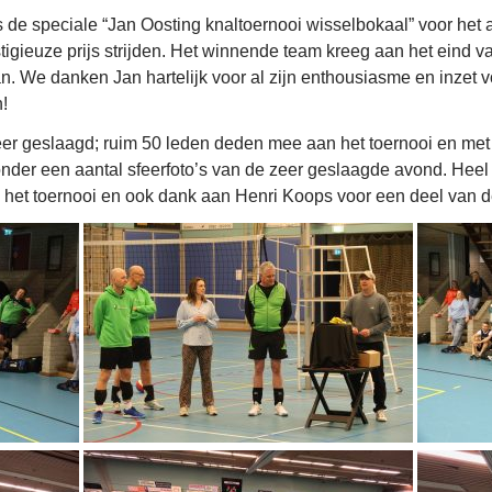
is de speciale “Jan Oosting knaltoernooi wisselbokaal” voor het 
stigieuze prijs strijden. Het winnende team kreeg aan het eind v
. We danken Jan hartelijk voor al zijn enthousiasme en inzet v
n!
zeer geslaagd; ruim 50 leden deden mee aan het toernooi en me
onder een aantal sfeerfoto’s van de zeer geslaagde avond. Hee
 het toernooi en ook dank aan Henri Koops voor een deel van de